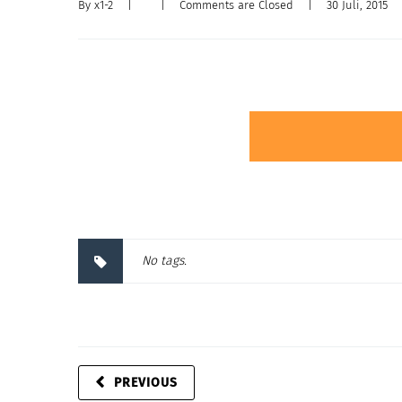
By 
x1-2
|
|
Comments are Closed
|
30 Juli, 2015    
No tags.
PREVIOUS